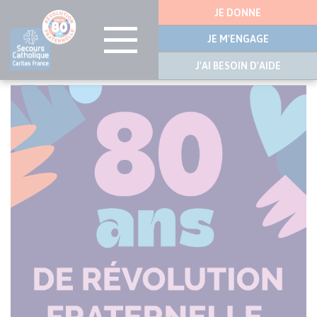
Menu
JE DONNE
latérale
JE M'ENGAGE
J'AI BESOIN D'AIDE
Aller
au
contenu
principal