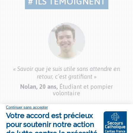
# ILS TÉMOIGNENT
Citations
bénévoles
bon
« 
« Savoir que je suis utile sans attendre en
vec
mo
retour, c’est gratifiant »
Nolan, 20 ans,
Étudiant et pompier
volontaire
Bouton
Moi aussi, je m’engage !
"je