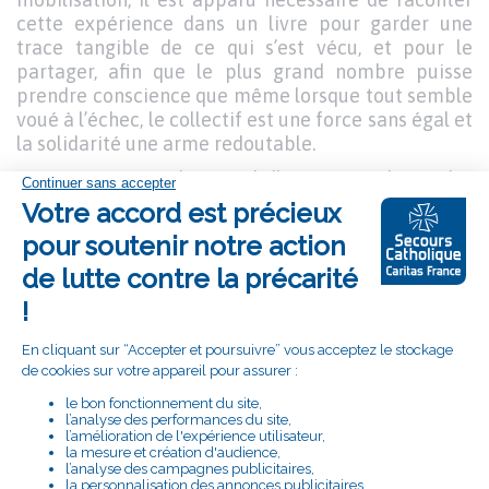
cette expérience dans un livre pour garder une
trace tangible de ce qui s’est vécu, et pour le
partager, afin que le plus grand nombre puisse
prendre conscience que même lorsque tout semble
voué à l’échec, le collectif est une force sans égal et
la solidarité une arme redoutable.
Après une année de travail d’écriture et de récolte
de témoignages, le livre est enfin terminé !
Le 27
septembre est le jour où nous avons célébré
ensemble une page qui se tourne, la sortie du livre,
et avons partagé un moment joyeux
avec les
bénévoles du réseau et les donateurs qui ont
soutenu cette aventure.
Pour en savoir plus, deux podcasts racontent
également cette formidable aventure:
ÉPISODE 1
et