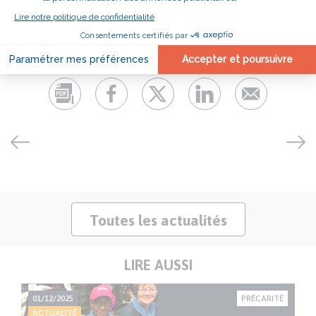
ÉPISODE 2
Toutes les actualités
LIRE AUSSI
NT
01/12/2025
PRÉCARITÉ
24
ACTUALITÉ
AC