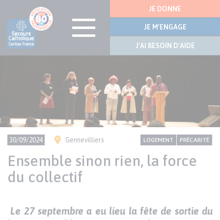
Menu
JE DONNE
latérale
JE M'ENGAGE
J'AI BESOIN D'AIDE
Visuel
Aller
bannière
au
contenu
principal
Ville(s)
CONTENU
Thème
30/09/2024
Gennevilliers
LOGEMENT
PRÉCARITÉ
NATIONAL
Ensemble sinon rien, la force
du collectif
Texte
Le 27 septembre a eu lieu la fête de sortie du
Paragraphes